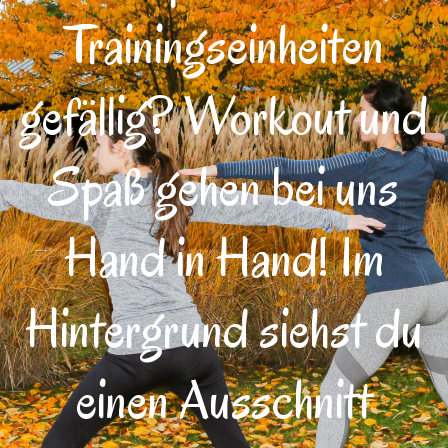
Trainingseinheiten
gefällig? Workout und
Spaß gehen bei uns
Hand in Hand! Im
Hintergrund siehst du
einen Ausschnitt