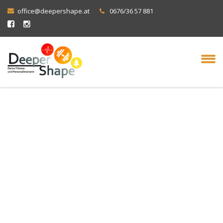
office@deepershape.at
0676/36 57 881