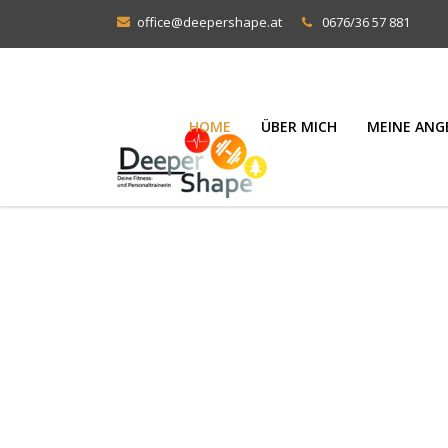
office@deepershape.at
0676/36 57 881
HOME
ÜBER MICH
MEINE ANG