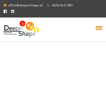
office@deepershape.at
0676/36 57 881