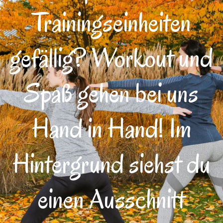
Trainingseinheiten
gefällig? Workout und
Spaß gehen bei uns
Hand in Hand! Im
Hintergrund siehst du
einen Ausschnitt