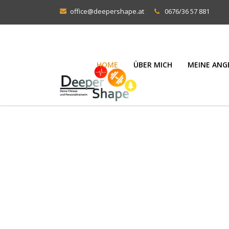
office@deepershape.at
0676/36 57 881
HOME
ÜBER MICH
MEINE ANG