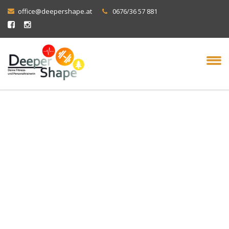
office@deepershape.at
0676/36 57 881