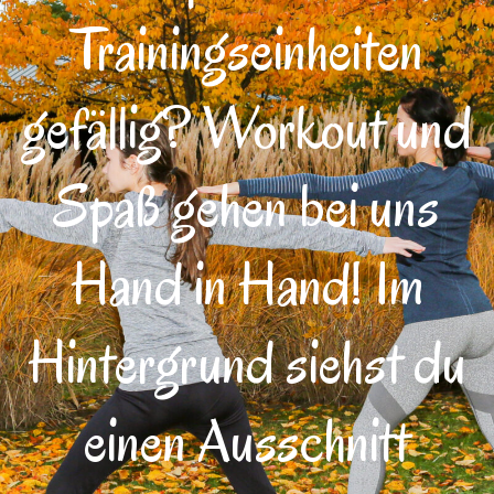
Trainingseinheiten
gefällig? Workout und
Spaß gehen bei uns
Hand in Hand! Im
Hintergrund siehst du
einen Ausschnitt