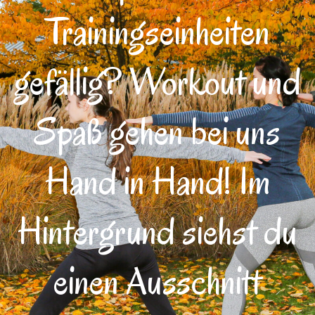
Trainingseinheiten
gefällig? Workout und
Spaß gehen bei uns
Hand in Hand! Im
Hintergrund siehst du
einen Ausschnitt