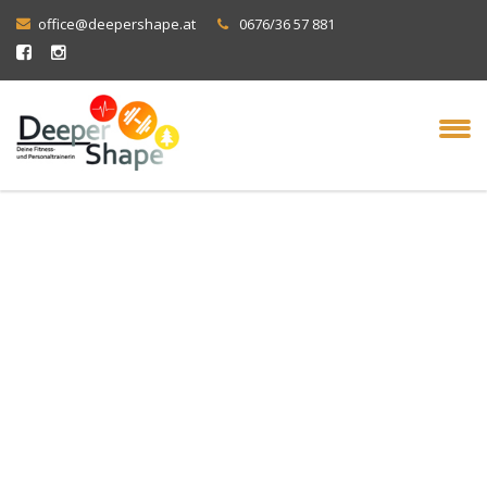
office@deepershape.at
0676/36 57 881