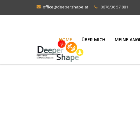
office@deepershape.at
0676/36 57 881
HOME
ÜBER MICH
MEINE ANG