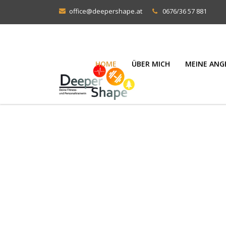
office@deepershape.at
0676/36 57 881
HOME
ÜBER MICH
MEINE ANG