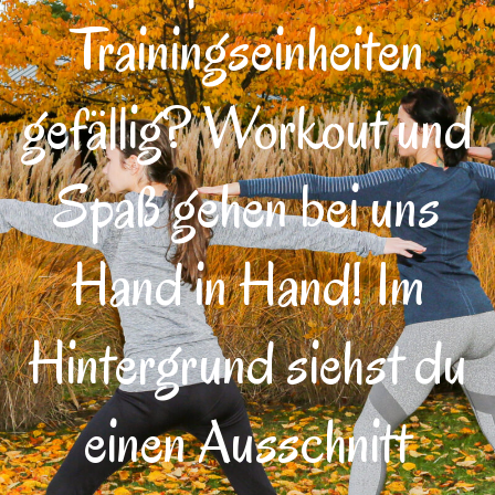
Trainingseinheiten
gefällig? Workout und
Spaß gehen bei uns
Hand in Hand! Im
Hintergrund siehst du
einen Ausschnitt