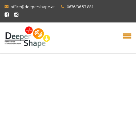
office@deepershape.at
0676/36 57 881