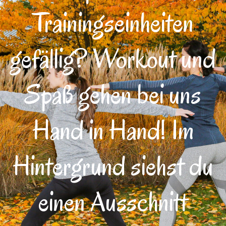
Trainingseinheiten
gefällig? Workout und
Spaß gehen bei uns
Hand in Hand! Im
Hintergrund siehst du
einen Ausschnitt