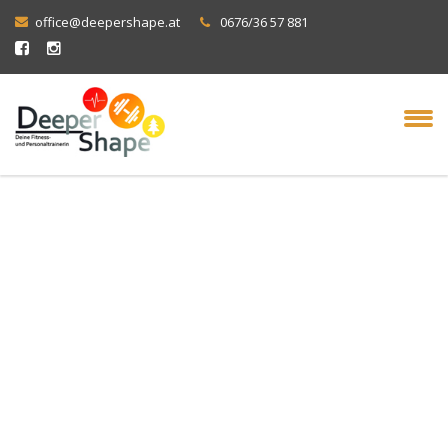
office@deepershape.at
0676/36 57 881