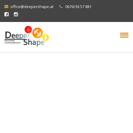
office@deepershape.at
0676/36 57 881