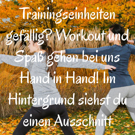
Trainingseinheiten
gefällig? Workout und
Spaß gehen bei uns
Hand in Hand! Im
Hintergrund siehst du
einen Ausschnitt