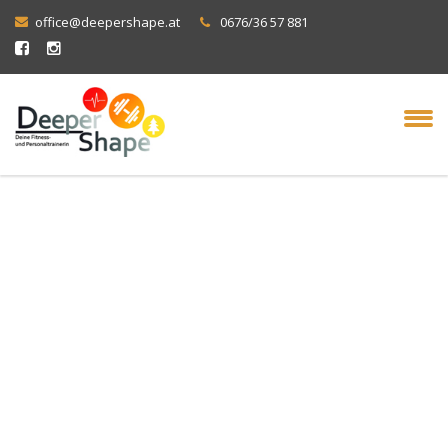
office@deepershape.at
0676/36 57 881