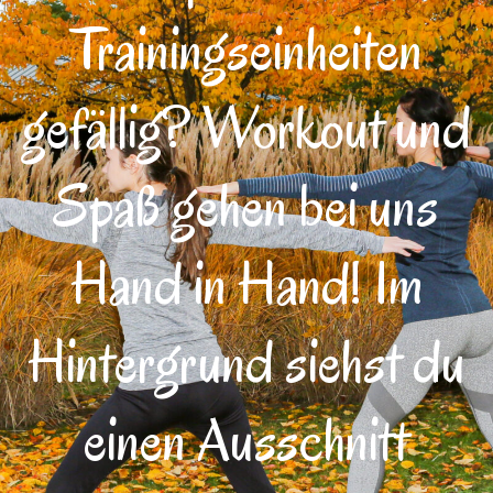
Trainingseinheiten
gefällig? Workout und
Spaß gehen bei uns
Hand in Hand! Im
Hintergrund siehst du
einen Ausschnitt