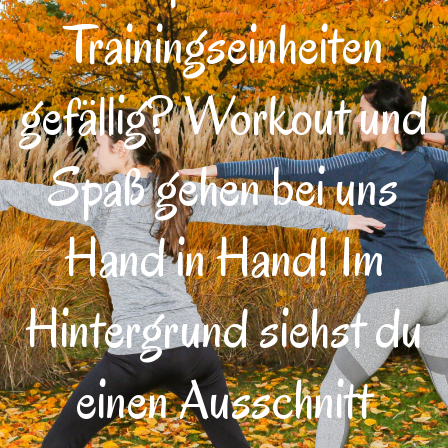
Trainingseinheiten
gefällig? Workout und
Spaß gehen bei uns
Hand in Hand! Im
Hintergrund siehst du
einen Ausschnitt