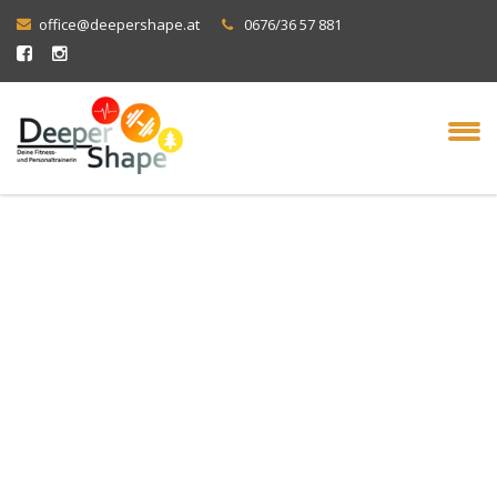
office@deepershape.at
0676/36 57 881