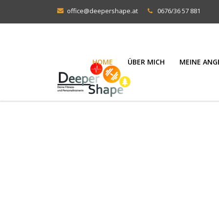
office@deepershape.at
0676/36 57 881
HOME
ÜBER MICH
MEINE ANG